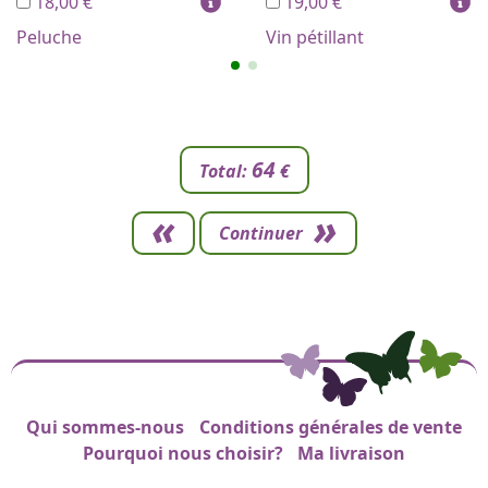
18,00 €
19,00 €
Peluche
Vin pétillant
64
Total:
€
Continuer
Qui sommes-nous
Conditions générales de vente
Liens de pied de page
Pourquoi nous choisir?
Ma livraison