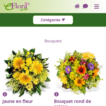
Bouquets
Livraison Internationale
Liens d'en-tête
Catégories
Contactez-nous
OFFRES DU JOUR
Catégories
Comment Commander
Par Prix
Bouquets
Le Plus Populaire
Le Plus Populaire
Par Occasion
⏶
Jaune en fleur
Bouquet rond de