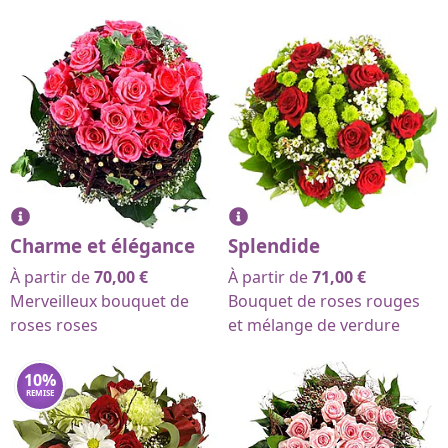
Charme et élégance
Splendide
À partir de
70,00
€
À partir de
71,00
€
Merveilleux bouquet de
Bouquet de roses rouges
roses roses
et mélange de verdure
10
%
REMISE