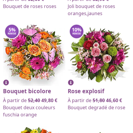
Bouquet de roses roses
Joli bouquet de roses
oranges,jaunes
5
%
10
%
REMISE
REMISE
Bouquet bicolore
Rose explosif
À partir de
52,40
49,80
€
À partir de
51,80
46,60
€
Bouquet deux couleurs
Bouquet degradé de rose
fuschia orange