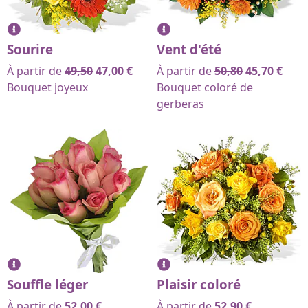
Sourire
Vent d'été
À partir de
49,50
47,00
€
À partir de
50,80
45,70
€
Bouquet joyeux
Bouquet coloré de
gerberas
Souffle léger
Plaisir coloré
À partir de
52,00
€
À partir de
52,90
€