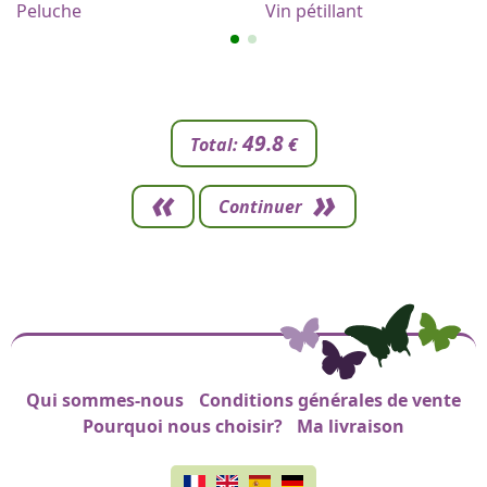
Peluche
Vin pétillant
49.8
Total:
€
Continuer
Qui sommes-nous
Conditions générales de vente
Liens de pied de page
Pourquoi nous choisir?
Ma livraison