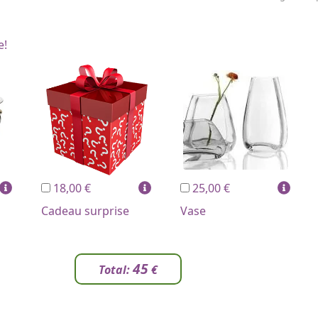
e!
18,00 €
25,00 €
Cadeau surprise
Vase
45
Total:
€