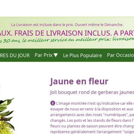
La Livraison est incluse dans le prix. Ouvert même le Dimanche.
X. FRAIS DE LIVRAISON INCLUS. A PARTI
 30 ans, le meilleur service au meilleur prix: livraiso
RES DU JOUR
Par Prix
Le Plus Populaire
Par Occasi
Jaune en fleur
e commande
Joli bouquet rond de gerberas jaunes 
L'image montrée n'est qu'indicative car elle
essayer de nous en tenir à la disposition et aux
arrangements avec des roses "numériques", par e
changés. Les pots et les stands de fleurs dans l
fleurs ou plantes de saison peuvent être chang
représente généralement l'arrangement "soign