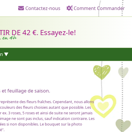
Contactez-nous
Comment Commander
Liens d'en-tête
R DE 42 €. Essayez-le!
n en 4h
on
et feuillage de saison.
 représente des fleurs fraîches. Cependant, nous allons
 couleurs des fleurs choisies autant que possible. Les
x. 3 roses, 5 roses et ainsi de suite ne seront jamais
'image ne sont pas inclus, sauf indication contraire. Les
ées si non disponibles. Le bouquet sur la photo
é".