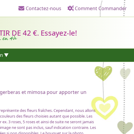
Contactez-nous
Comment Commander
Liens d'en-tête
R DE 42 €. Essayez-le!
n en 4h
on
,gerberas et mimosa pour apporter un
 représente des fleurs fraîches. Cependant, nous allons
 couleurs des fleurs choisies autant que possible. Les
x. 3 roses, 5 roses et ainsi de suite ne seront jamais
'image ne sont pas inclus, sauf indication contraire. Les
ées si non disponibles. Le bouquet sur la photo