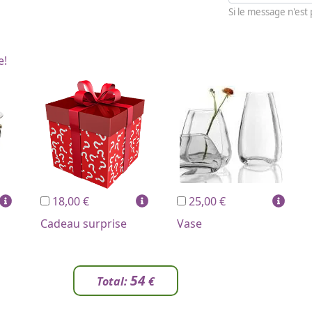
Si le message n'est
e!
18,00 €
25,00 €
Cadeau surprise
Vase
54
Total:
€