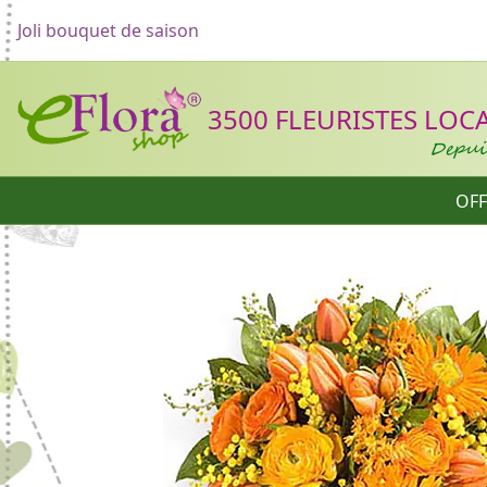
Joli bouquet de saison
Header
3500 FLEURISTES LOCAU
Depuis
OFF
Catégories
Formulaire d