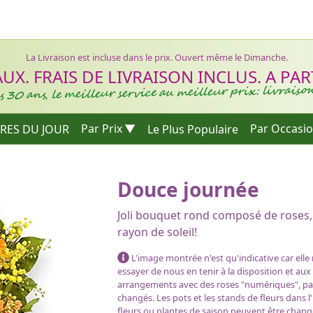
La Livraison est incluse dans le prix. Ouvert même le Dimanche.
X. FRAIS DE LIVRAISON INCLUS. A PARTI
 30 ans, le meilleur service au meilleur prix: livraiso
RES DU JOUR
Par Prix
Le Plus Populaire
Par Occasi
Douce journée
e commande
Joli bouquet rond composé de roses
rayon de soleil!
L'image montrée n'est qu'indicative car elle
essayer de nous en tenir à la disposition et aux
arrangements avec des roses "numériques", par e
changés. Les pots et les stands de fleurs dans l
fleurs ou plantes de saison peuvent être chang