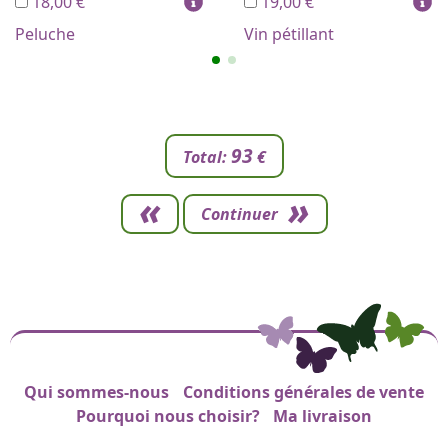
18,00 €
19,00 €
Peluche
Vin pétillant
93
Total:
€
Continuer
Qui sommes-nous
Conditions générales de vente
Liens de pied de page
Pourquoi nous choisir?
Ma livraison