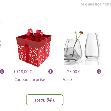
Si le message n'est
e!
18,00 €
25,00 €
Cadeau surprise
Vase
64
Total:
€