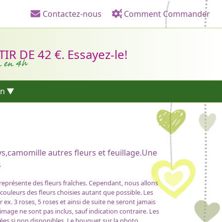
Contactez-nous
Comment Commander
Liens d'en-tête
R DE 42 €. Essayez-le!
n en 4h
on
s,camomille autres fleurs et feuillage.Une
s
 représente des fleurs fraîches. Cependant, nous allons
 couleurs des fleurs choisies autant que possible. Les
x. 3 roses, 5 roses et ainsi de suite ne seront jamais
'image ne sont pas inclus, sauf indication contraire. Les
ées si non disponibles. Le bouquet sur la photo