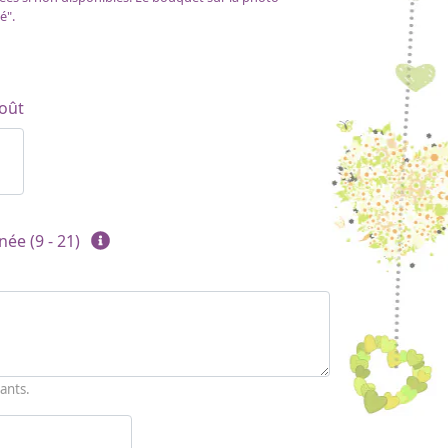
é".
oût
née (9 - 21)
ants.