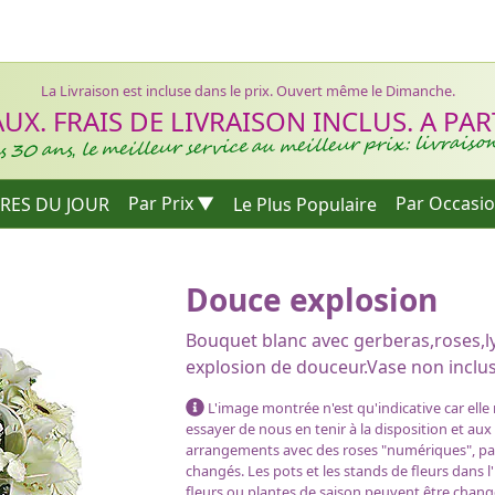
La Livraison est incluse dans le prix. Ouvert même le Dimanche.
X. FRAIS DE LIVRAISON INCLUS. A PARTI
 30 ans, le meilleur service au meilleur prix: livraiso
RES DU JOUR
Par Prix
Le Plus Populaire
Par Occasi
Douce explosion
e commande
Bouquet blanc avec gerberas,roses,ly
explosion de douceur.Vase non inclu
L'image montrée n'est qu'indicative car elle
essayer de nous en tenir à la disposition et aux
arrangements avec des roses "numériques", par e
changés. Les pots et les stands de fleurs dans l
fleurs ou plantes de saison peuvent être chang