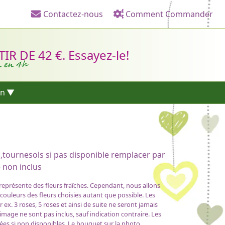
Contactez-nous
Comment Commander
Liens d'en-tête
R DE 42 €. Essayez-le!
n en 4h
on
,tournesols si pas disponible remplacer par
 non inclus
 représente des fleurs fraîches. Cependant, nous allons
 couleurs des fleurs choisies autant que possible. Les
x. 3 roses, 5 roses et ainsi de suite ne seront jamais
'image ne sont pas inclus, sauf indication contraire. Les
ées si non disponibles. Le bouquet sur la photo