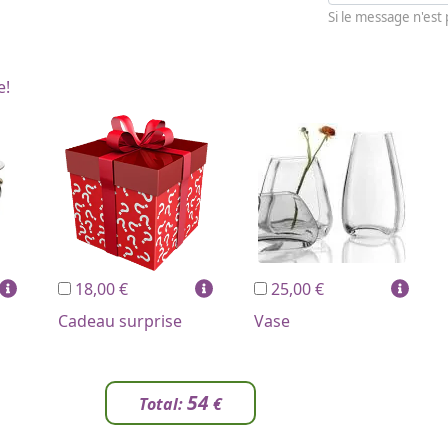
Si le message n'est
e!
18,00 €
25,00 €
Cadeau surprise
Vase
54
Total:
€