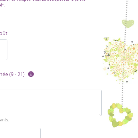
é".
oût
née (9 - 21)
ants.