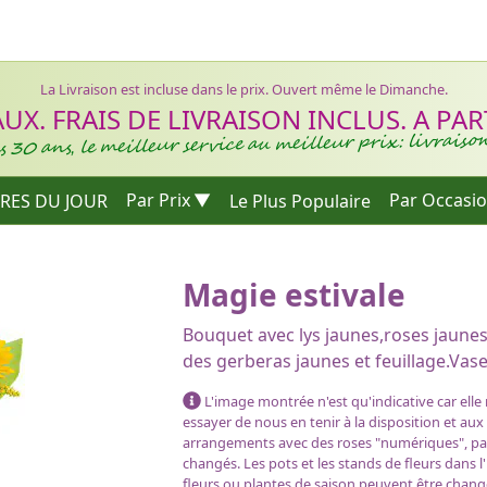
La Livraison est incluse dans le prix. Ouvert même le Dimanche.
X. FRAIS DE LIVRAISON INCLUS. A PARTI
 30 ans, le meilleur service au meilleur prix: livraiso
RES DU JOUR
Par Prix
Le Plus Populaire
Par Occasi
Magie estivale
e commande
Bouquet avec lys jaunes,roses jaunes
des gerberas jaunes et feuillage.Vase
L'image montrée n'est qu'indicative car elle
essayer de nous en tenir à la disposition et aux
arrangements avec des roses "numériques", par e
changés. Les pots et les stands de fleurs dans l
fleurs ou plantes de saison peuvent être chang